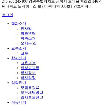
245-905 245-907 강원특별자치도 삼척시 도계읍 황조길 346 강
원대학교 도계캠퍼스 보건과학대학 330호 [ 간호학과 ]
로그인
학과소개
인사말
학과연혁
학과소개
오시는 길
교수소개
교수
학사안내
교육과정
편성교과목
학사정보
학사일정
입학안내
모집요강
오픈채팅방
입시홍보관
커뮤니티